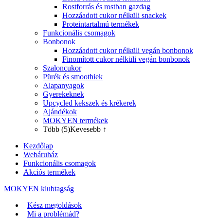
Rostforrás és rostban gazdag
Hozzáadott cukor nélküli snackek
Proteintartalmú termékek
Funkcionális csomagok
Bonbonok
Hozzáadott cukor nélküli vegán bonbonok
Finomított cukor nélküli vegán bonbonok
Szaloncukor
Pürék és smoothiek
Alapanyagok
Gyerekeknek
Upcycled kekszek és krékerek
Ajándékok
MOKYEN termékek
Több (5)
Kevesebb ↑
Kezdőlap
Webáruház
Funkcionális csomagok
Akciós termékek
MOKYEN klubtagság
Kész megoldások
Mi a problémád?