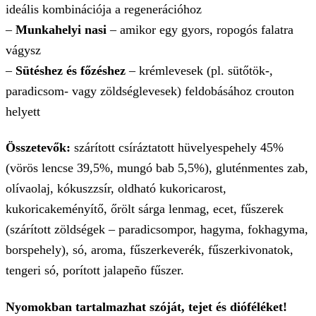
ideális kombinációja a regenerációhoz
–
Munkahelyi nasi
– amikor egy gyors, ropogós falatra
vágysz
–
Sütéshez és főzéshez
– krémlevesek (pl. sütőtök-,
paradicsom- vagy zöldséglevesek) feldobásához crouton
helyett
Összetevők:
szárított csíráztatott hüvelyespehely 45%
(vörös lencse 39,5%, mungó bab 5,5%), gluténmentes zab,
olívaolaj, kókuszzsír, oldható kukoricarost,
kukoricakeményítő, őrölt sárga lenmag, ecet, fűszerek
(szárított zöldségek – paradicsompor, hagyma, fokhagyma,
borspehely), só, aroma, fűszerkeverék, fűszerkivonatok,
tengeri só, porított jalapeño fűszer.
Nyomokban tartalmazhat szóját, tejet és dióféléket!