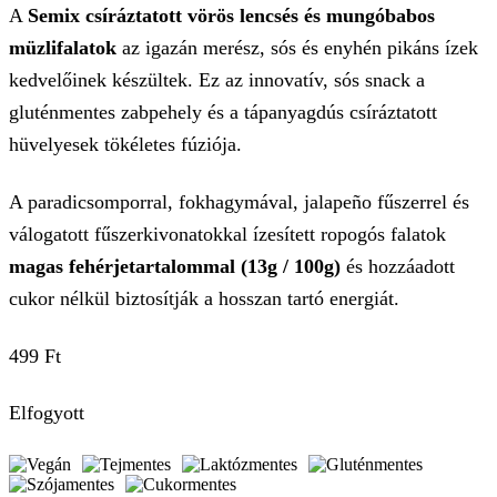
A
Semix csíráztatott vörös lencsés és mungóbabos
müzlifalatok
az igazán merész, sós és enyhén pikáns ízek
kedvelőinek készültek. Ez az innovatív, sós snack a
gluténmentes zabpehely és a tápanyagdús csíráztatott
hüvelyesek tökéletes fúziója.
A paradicsomporral, fokhagymával, jalapeño fűszerrel és
válogatott fűszerkivonatokkal ízesített ropogós falatok
magas fehérjetartalommal (13g / 100g)
és hozzáadott
cukor nélkül biztosítják a hosszan tartó energiát.
499
Ft
Elfogyott