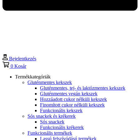
Bejelentkezés
0
Kosár
Termékkategóriák
Gluténmentes kekszek
Gluténmentes, tej- és laktózmentes kekszek
Gluténmentes vegán kekszek
Hozzáadott cukor nélküli kekszek
Finomított cukor nélküli kekszek
Funkcionális kekszek
Sós snackek és krékerek
Sós snackek
Funkcionális krékerek
Funkcionális termékek
Lassú felszívódású termékek