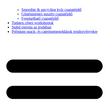
Smoothie & upcycling kvíz csapatépítő
Gluténmentes gasztro csapatépítő
Fenntartható csapatépítő
Tudatos céges workshopok
Stabil energia az irodában
Prémium snack- és cateringmegoldások rendezvényekre