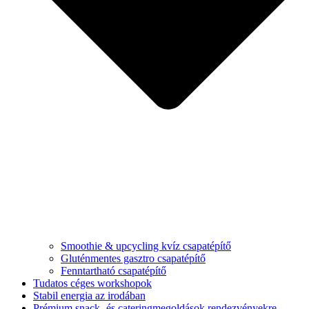
Smoothie & upcycling kvíz csapatépítő
Gluténmentes gasztro csapatépítő
Fenntartható csapatépítő
Tudatos céges workshopok
Stabil energia az irodában
Prémium snack- és cateringmegoldások rendezvényekre