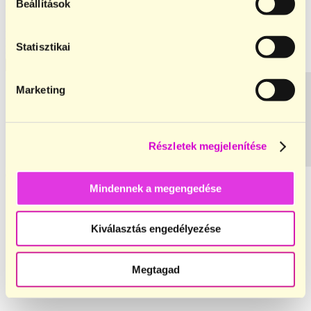
különleges ajánlatokról.
Beállítások
Név
Statisztikai
Email
Csatlakozom
Marketing
Részletek megjelenítése
Cégeknek
Mindennek a megengedése
Élményalapú céges csapatépítők
Kiválasztás engedélyezése
Megtagad