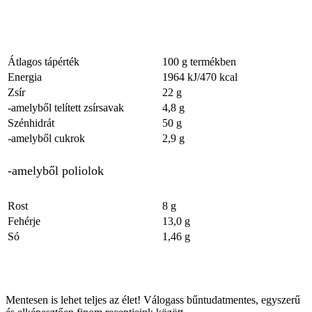
Átlagos tápérték
100 g termékben
Energia
1964 kJ/470 kcal
Zsír
22 g
-amelyből telített zsírsavak
4,8 g
Szénhidrát
50 g
-amelyből cukrok
2,9 g
-amelyből poliolok
Rost
8 g
Fehérje
13,0 g
Só
1,46 g
Mentesen is lehet teljes az élet! Válogass bűntudatmentes, egyszerű