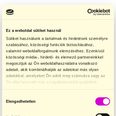
Ez a weboldal sütiket használ
Sütiket használunk a tartalmak és hirdetések személyre
szabásához, közösségi funkciók biztosításához,
valamint weboldalforgalmunk elemzéséhez. Ezenkívül
közösségi média-, hirdető- és elemező partnereinkkel
megosztjuk az Ön weboldalhasználatra vonatkozó
adatait, akik kombinálhatják az adatokat más olyan
adatokkal, amelyeket Ön adott meg számukra vagy az
Ön által használt más szolgáltatásokból gyűjtöttek.
Legyél Majomkenyér klubtag
Tudatos nassolás, felesleges levelek nélkül.
Hozzájárulás
Elengedhetetlen
Klubtagként
exkluzív 5% jóváírást
kapsz a vásárlásaidból
kiválasztása
és elsőként értesülsz az újdonságokról, limitált ízekről és