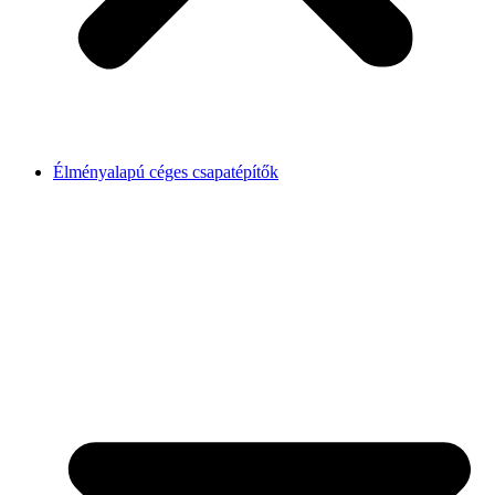
Élményalapú céges csapatépítők