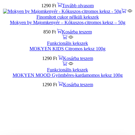
1290
Ft
Tovább olvasom
Finomított cukor nélküli kekszek
Mokyen by Majomkenyér – Kókuszos-citromos keksz – 50g
850
Ft
Kosárba teszem
Funkcionális kekszek
MOKYEN KIDS Citromos keksz 100g
1290
Ft
Kosárba teszem
Funkcionális kekszek
MOKYEN MOOD Gyömbéres-kardamomos keksz 100g
1290
Ft
Kosárba teszem