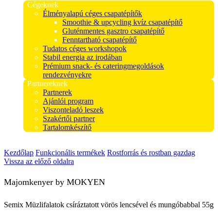
Cégeknek
Élményalapú céges csapatépítők
Smoothie & upcycling kvíz csapatépítő
Gluténmentes gasztro csapatépítő
Fenntartható csapatépítő
Tudatos céges workshopok
Stabil energia az irodában
Prémium snack- és cateringmegoldások
rendezvényekre
Partnereknek
Partnerek
Ajánlói program
Viszonteladó leszek
Szakértői partner
Tartalomkészítő
Kezdőlap
Funkcionális termékek
Rostforrás és rostban gazdag
Vissza az előző oldalra
Majomkenyer by MOKYEN
Semix Müzlifalatok csíráztatott vörös lencsével és mungóbabbal 55g