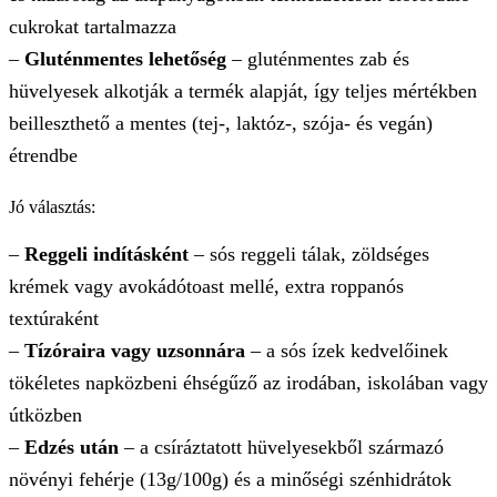
cukrokat tartalmazza
–
Gluténmentes lehetőség
– gluténmentes zab és
hüvelyesek alkotják a termék alapját, így teljes mértékben
beilleszthető a mentes (tej-, laktóz-, szója- és vegán)
étrendbe
Jó választás:
–
Reggeli indításként
– sós reggeli tálak, zöldséges
krémek vagy avokádótoast mellé, extra roppanós
textúraként
–
Tízóraira vagy uzsonnára
– a sós ízek kedvelőinek
tökéletes napközbeni éhségűző az irodában, iskolában vagy
útközben
–
Edzés után
– a csíráztatott hüvelyesekből származó
növényi fehérje (13g/100g) és a minőségi szénhidrátok