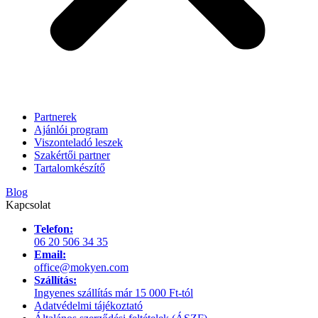
Partnerek
Ajánlói program
Viszonteladó leszek
Szakértői partner
Tartalomkészítő
Blog
Kapcsolat
Telefon:
06 20 506 34 35
Email:
office@mokyen.com
Szállítás:
Ingyenes szállítás már 15 000 Ft-tól
Adatvédelmi tájékoztató