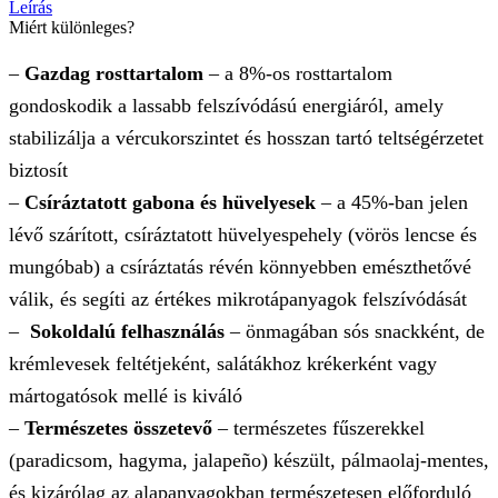
Leírás
Miért különleges?
–
Gazdag rosttartalom
– a 8%-os rosttartalom
gondoskodik a lassabb felszívódású energiáról, amely
stabilizálja a vércukorszintet és hosszan tartó teltségérzetet
biztosít
–
Csíráztatott gabona és hüvelyesek
– a 45%-ban jelen
lévő szárított, csíráztatott hüvelyespehely (vörös lencse és
mungóbab) a csíráztatás révén könnyebben emészthetővé
válik, és segíti az értékes mikrotápanyagok felszívódását
–
Sokoldalú felhasználás
– önmagában sós snackként, de
krémlevesek feltétjeként, salátákhoz krékerként vagy
mártogatósok mellé is kiváló
–
Természetes összetevő
– természetes fűszerekkel
(paradicsom, hagyma, jalapeño) készült, pálmaolaj-mentes,
és kizárólag az alapanyagokban természetesen előforduló