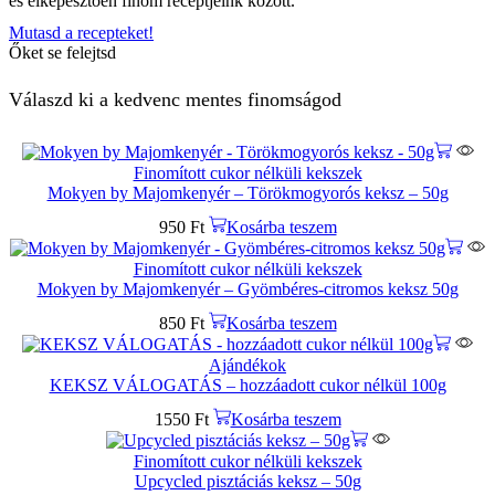
és elképesztően finom receptjeink között.
Mutasd a recepteket!
Őket se felejtsd
Válaszd ki a kedvenc mentes finomságod
Finomított cukor nélküli kekszek
Mokyen by Majomkenyér – Törökmogyorós keksz – 50g
950
Ft
Kosárba teszem
Finomított cukor nélküli kekszek
Mokyen by Majomkenyér – Gyömbéres-citromos keksz 50g
850
Ft
Kosárba teszem
Ajándékok
KEKSZ VÁLOGATÁS – hozzáadott cukor nélkül 100g
1550
Ft
Kosárba teszem
Finomított cukor nélküli kekszek
Upcycled pisztáciás keksz – 50g