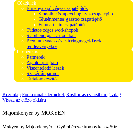
Cégeknek
Élményalapú céges csapatépítők
Smoothie & upcycling kvíz csapatépítő
Gluténmentes gasztro csapatépítő
Fenntartható csapatépítő
Tudatos céges workshopok
Stabil energia az irodában
Prémium snack- és cateringmegoldások
rendezvényekre
Partnereknek
Partnerek
Ajánlói program
Viszonteladó leszek
Szakértői partner
Tartalomkészítő
Kezdőlap
Funkcionális termékek
Rostforrás és rostban gazdag
Vissza az előző oldalra
Majomkenyer by MOKYEN
Mokyen by Majomkenyér – Gyömbéres-citromos keksz 50g