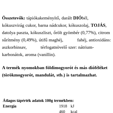
Összetevők:
tápiókakeményítő, darált
DIÓ
bél,
kókuszvirág cukor, barna nádcukor, kókuszolaj,
TOJÁS
,
datolya paszta, kókuszliszt, őrölt gyömbér (0,77%), citrom
sűrítmény (0,49%), útifű maghéj, fahéj, antioxidáns:
aszkorbinsav, térfogatnövelő szer: nátrium-
karbonátok, aroma (vanillin).
A termék nyomokban földimogyorót és más dióféléket
(törökmogyorót, mandulát, stb.) is tartalmazhat.
Átlagos tápérték adatok 100g termékben:
Energia
1918
kJ
460
kcal