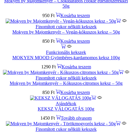
Mokyen by Majomkenyér – Csokidarabos cookie édesítőszerekkel
50g
950
Ft
Kosárba teszem
Finomított cukor nélküli kekszek
Mokyen by Majomkenyér – Vegán-kókuszos keksz – 50g
850
Ft
Kosárba teszem
Funkcionális kekszek
MOKYEN MOOD Gyömbéres-kardamomos keksz 100g
1290
Ft
Kosárba teszem
Finomított cukor nélküli kekszek
Mokyen by Majomkenyér – Kókuszos-citromos keksz – 50g
850
Ft
Kosárba teszem
Ajándékok
KEKSZ VÁLOGATÁS 100g
1450
Ft
Tovább olvasom
Finomított cukor nélküli kekszek