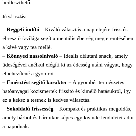
beilleszthető.
Jó választás:
–
Reggeli indító
– Kiváló választás a nap elején: friss és
ébresztő ízvilága segít a mentális éberség megteremtésében
a kávé vagy tea mellé.
–
Könnyed nassolnivaló
– Ideális délutáni snack, amely
üdeségével anélkül elégíti ki az édesség utáni vágyat, hogy
elnehezítené a gyomrot.
–
Emésztést segítő karakter
– A gyömbér természetes
hatóanyagai közismertek frissítő és kímélő hatásukról, így
ez a keksz a testnek is kedves választás.
–
Sokoldalú frissesség
– Kompakt és praktikus megoldás,
amely bárhol és bármikor képes egy kis üde lendületet adni
a napodnak.