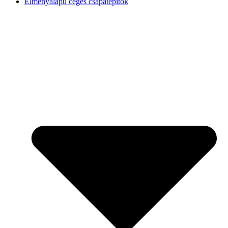
Élményalapú céges csapatépítők