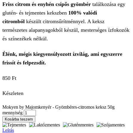
Friss citrom és enyhén csípős gyömbér
találkozása egy
glutén- és tejmentes kekszben
100% valódi
citromból
készült citromsűrítménnyel. A keksz
természetes alapanyagokból készül, mesterséges ízfokozók
és színezékek nélkül.
Élénk, mégis kiegyensúlyozott ízvilág, ami egyszerre
frissít és felpezsdít.
850
Ft
Készleten
Mokyen by Majomkenyér - Gyömbéres-citromos keksz 50g
mennyiség
Kosárba teszem
Leírás