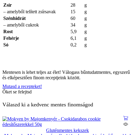
Zsír
28
g
– amelyből telített zsírsavak
15
g
Szénhidrát
60
g
– amelyből cukrok
34
g
Rost
5,9
g
Fehérje
6,1
g
Só
0,2
g
Mentesen is lehet teljes az élet! Válogass bűntudatmentes, egyszerű
és elképesztően finom receptjeink között.
Mutasd a recepteket!
Őket se felejtsd
Válaszd ki a kedvenc mentes finomságod
Gluténmentes kekszek