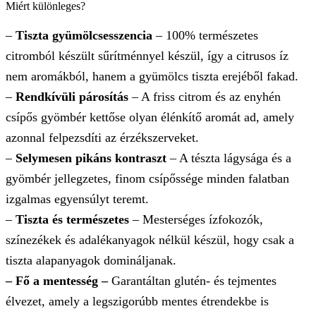
Miért különleges?
–
Tiszta gyümölcsesszencia
– 100% természetes
citromból készült sűrítménnyel készül, így a citrusos íz
nem aromákból, hanem a gyümölcs tiszta erejéből fakad.
–
Rendkívüli párosítás
– A friss citrom és az enyhén
csípős gyömbér kettőse olyan élénkítő aromát ad, amely
azonnal felpezsdíti az érzékszerveket.
–
Selymesen pikáns kontraszt
– A tészta lágysága és a
gyömbér jellegzetes, finom csípőssége minden falatban
izgalmas egyensúlyt teremt.
–
Tiszta és természetes
– Mesterséges ízfokozók,
színezékek és adalékanyagok nélkül készül, hogy csak a
tiszta alapanyagok domináljanak.
– Fő a mentesség –
Garantáltan glutén- és tejmentes
élvezet, amely a legszigorúbb mentes étrendekbe is