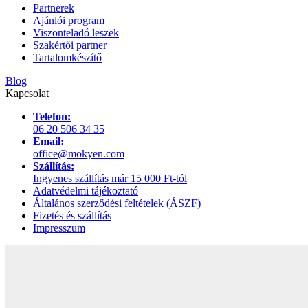
Partnerek
Ajánlói program
Viszonteladó leszek
Szakértői partner
Tartalomkészítő
Blog
Kapcsolat
Telefon:
06 20 506 34 35
Email:
office@mokyen.com
Szállítás:
Ingyenes szállítás már 15 000 Ft-tól
Adatvédelmi tájékoztató
Általános szerződési feltételek (ÁSZF)
Fizetés és szállítás
Impresszum