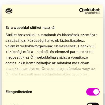
Ez a weboldal sütiket használ
Sütiket használunk a tartalmak és hirdetések személyre
Legyél Majomkenyér klubtag
szabásához, közösségi funkciók biztosításához,
valamint weboldalforgalmunk elemzéséhez. Ezenkívül
Tudatos nassolás, felesleges levelek nélkül.
közösségi média-, hirdető- és elemező partnereinkkel
Klubtagként
exkluzív 5% jóváírást
kapsz a vásárlásaidból
megosztjuk az Ön weboldalhasználatra vonatkozó
és elsőként értesülsz az újdonságokról, limitált ízekről és
adatait, akik kombinálhatják az adatokat más olyan
adatokkal, amelyeket Ön adott meg számukra vagy az
különleges ajánlatokról.
Ön által használt más szolgáltatásokból gyűjtöttek.
Név
Email
Hozzájárulás
Csatlakozom
Elengedhetetlen
kiválasztása