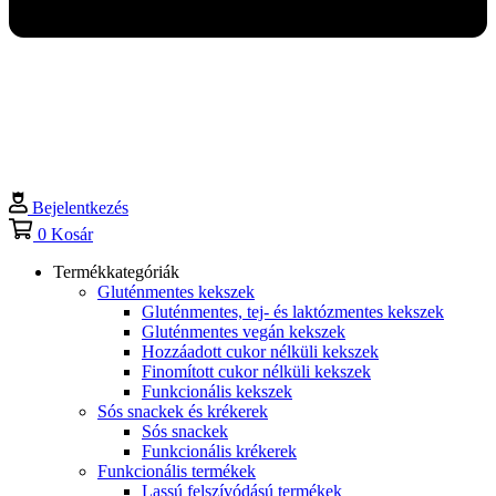
Bejelentkezés
0
Kosár
Termékkategóriák
Gluténmentes kekszek
Gluténmentes, tej- és laktózmentes kekszek
Gluténmentes vegán kekszek
Hozzáadott cukor nélküli kekszek
Finomított cukor nélküli kekszek
Funkcionális kekszek
Sós snackek és krékerek
Sós snackek
Funkcionális krékerek
Funkcionális termékek
Lassú felszívódású termékek