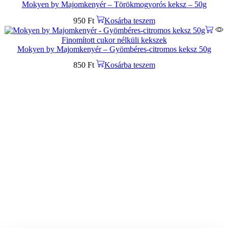
Mokyen by Majomkenyér – Törökmogyorós keksz – 50g
950
Ft
Kosárba teszem
Finomított cukor nélküli kekszek
Mokyen by Majomkenyér – Gyömbéres-citromos keksz 50g
850
Ft
Kosárba teszem