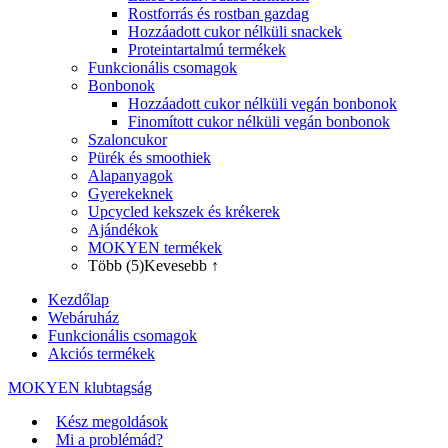
Rostforrás és rostban gazdag
Hozzáadott cukor nélküli snackek
Proteintartalmú termékek
Funkcionális csomagok
Bonbonok
Hozzáadott cukor nélküli vegán bonbonok
Finomított cukor nélküli vegán bonbonok
Szaloncukor
Pürék és smoothiek
Alapanyagok
Gyerekeknek
Upcycled kekszek és krékerek
Ajándékok
MOKYEN termékek
Több (5)
Kevesebb ↑
Kezdőlap
Webáruház
Funkcionális csomagok
Akciós termékek
MOKYEN klubtagság
Kész megoldások
Mi a problémád?